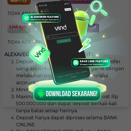
TIDAK ADA OFFLINE
DOWNLOAD APK
TIDAK ADA OFFLINE
ALEXAVEGAS KETENTUAN DEPOSIT :
Deposit adalah penukaran chips dari transfer
uang asli untuk bermain dalam game dengan
melakukan pengiriman deposit melalui
account bank anda.
Minimal Deposit = 50.000 IDR
Maximal untuk 1 kali melakukan deposit Rp
500.000.000 dan dapat deposit berkali-kali
tanpa batas setiap harinya.
Deposit hanya dapat diproses selama BANK
ONLINE.