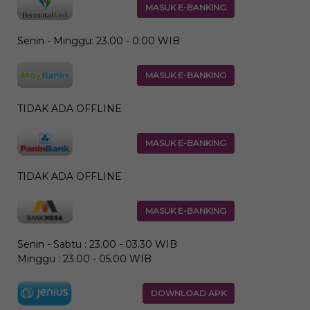
MASUK E-BANKING
Senin - Minggu: 23.00 - 0.00 WIB
MASUK E-BANKING
TIDAK ADA OFFLINE
MASUK E-BANKING
TIDAK ADA OFFLINE
MASUK E-BANKING
Senin - Sabtu : 23.00 - 03.30 WIB
Minggu : 23.00 - 05.00 WIB
DOWNLOAD APK