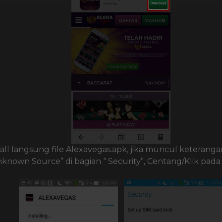
tall langsung file
Alexavegas.apk
, jika muncul keterangan
nknown Source
” di bagian “
Security
”, Centang/Klik pada