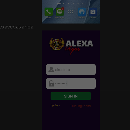
exavegas anda.