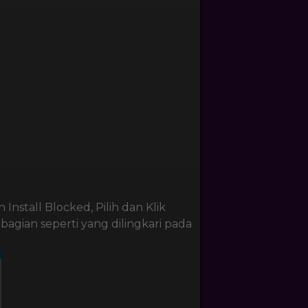
 Install Blocked, Pilih dan Klik
 bagian seperti yang dilingkari pada