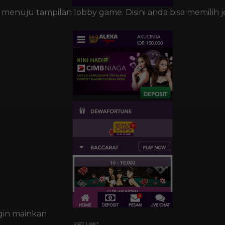
 menuju tampilan lobby game. Disini anda bisa memilih j
gin mainkan