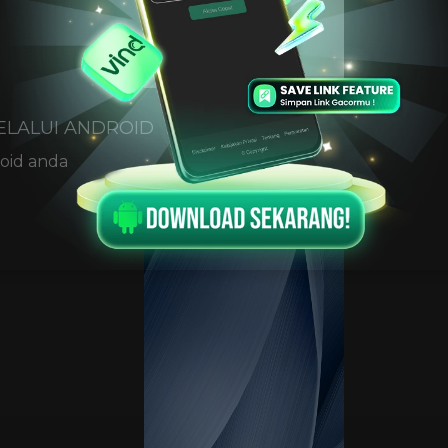
ELALUI ANDROID
oid anda