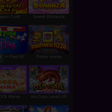
agon Gold
Sweet Bonanza
s `n Flies H5
Poker mania
SPESIAL
SPESIAL
00X Mania
Koi Gate Level UP