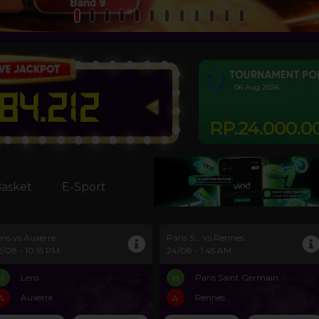
06 Aug 2026
84.212
RP.
24.000.0
asket
E-Sport
ens vs Auxerre
Paris S... vs Rennes...
2/08 - 10:15 PM
24/08 - 1:45 AM
H
Lens
H
Paris Saint Germain
A
Auxerre
A
Rennes