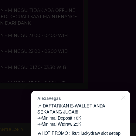
IN DARI BANK
N - MINGGU 23.00 - 02.00 WIB
N - MINGGU 22.00 - 06.00 WIB
N - MINGGU: 01.30- 03.30 WIB
N - MINGGU 23.00 - 0.00 WIB
AK ADA OFFLINE
AK ADA OFFLINE
Alexavegas
📌 DAFTARKAN E-WALLET ANDA
N - SABTU 23.00 - 03.30 WIB
SEKARANG JUGA!!!
GU 23.00 - 05.00 WIB
📣Minimal Deposit 10K
📣Minimal Widraw 25K
AK ADA OFFLINE
ANTI BLOKIR
🔥HOT PROMO : Ikuti luckydraw slot setiap