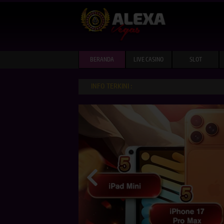
BERANDA
LIVE CASINO
SLOT
INFO TERKINI :