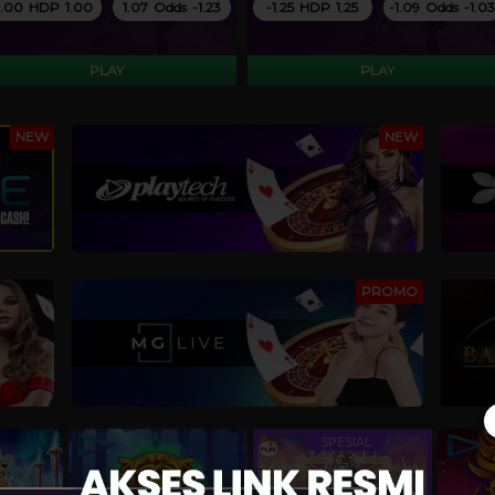
1.00
HDP
1.00
1.07
Odds
-1.23
-1.25
HDP
1.25
-1.09
Odds
-1.0
PLAY
PLAY
NEW
NEW
PROMO
SPESIAL