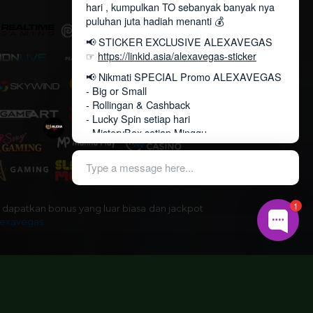
hari , kumpulkan TO sebanyak banyak nya
N - JUMAT : 22.00 - 00.00 WIB
puluhan juta hadiah menanti 💰
📢 STICKER EXCLUSIVE ALEXAVEGAS
N - MINGGU: 22.00 - 00.00 WIB
☞
https://linkid.asia/alexavegas-sticker
📢 Nikmati SPECIAL Promo ALEXAVEGAS
- Big or Small
AK ADA OFFLINE
- Rollingan & Cashback
- Lucky Spin setiap hari
AK ADA OFFLINE
- MisteryBox setiap Minggu
- Komisi Refferal
- Lucky Draw Spesial Baccarat Proxy
AK ADA OFFLINE
Type a message here...
📌 SPECIAL TURNAMEN ALEXAVEGAS :
AK ADA OFFLINE
⭐️ Exclusive Game Lamp of Cornucopia Ttl
1
Hadiah Rp 180JT (23 Juli - 23 Agust'26)
dapatkan bonus yang luar biasa dan jackpot
lexavegas
⭐️ Turnamen Spesial Agustus 2026
AK ADA OFFLINE
Rp222.600 JT ( 1 - 8 Agust'26)
⭐️ IDNSLOT ekslusif Soda Man Ttl Hadiah
Rp 180JT ( 09 Juli - 09 Agust'26)
AK ADA OFFLINE
CIPTA DILINDUNGI
ALTERNATIF LINK ALEXAVEGAS :
☞
https://linkid.asia/alexavegas-go
AK ADA OFFLINE