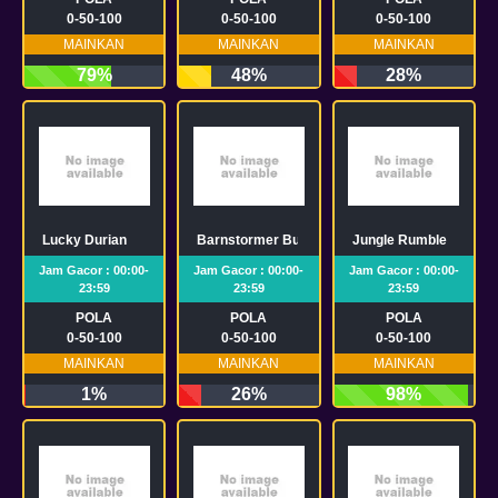
0-50-100
0-50-100
0-50-100
MAINKAN
MAINKAN
MAINKAN
79%
48%
28%
Lucky Durian
Barnstormer Bucks
Jungle Rumble
Jam Gacor : 00:00-
Jam Gacor : 00:00-
Jam Gacor : 00:00-
23:59
23:59
23:59
POLA
POLA
POLA
0-50-100
0-50-100
0-50-100
MAINKAN
MAINKAN
MAINKAN
1%
26%
98%