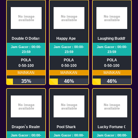
Double O Dollars
Happy Ape
Laughing Buddha
Jam Gacor : 00:00-
Jam Gacor : 00:00-
Jam Gacor : 00:00-
23:59
23:59
23:59
POLA
POLA
POLA
0-50-100
0-50-100
0-50-100
MAINKAN
MAINKAN
MAINKAN
35%
46%
46%
Dragon`s Realm
Pool Shark
Lucky Fortune Cat
Jam Gacor : 00:00-
Jam Gacor : 00:00-
Jam Gacor : 00:00-