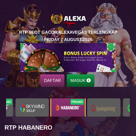
RTP SLOT GACOR ALEXAVEGAS TERLENGKAP
FRIDAY 7 AUGUST,2026
DAFTAR
MASUK
PROMO
PROMO
RTP HABANERO