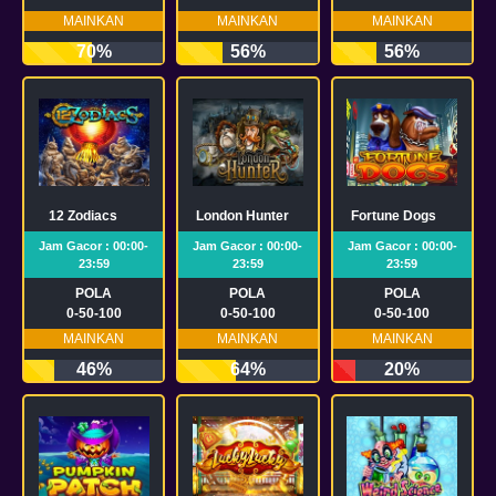
MAINKAN
MAINKAN
MAINKAN
70%
56%
56%
12 Zodiacs
London Hunter
Fortune Dogs
Jam Gacor : 00:00-
Jam Gacor : 00:00-
Jam Gacor : 00:00-
23:59
23:59
23:59
POLA
POLA
POLA
0-50-100
0-50-100
0-50-100
MAINKAN
MAINKAN
MAINKAN
46%
64%
20%