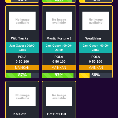
Wild Trucks
Mystic Fortune Deluxe
Wealth Inn
Jam Gacor : 00:00-
Jam Gacor : 00:00-
Jam Gacor : 00:00-
23:59
23:59
23:59
POLA
POLA
POLA
0-50-100
0-50-100
0-50-100
MAINKAN
MAINKAN
MAINKAN
87%
97%
56%
Koi Gate
Hot Hot Fruit