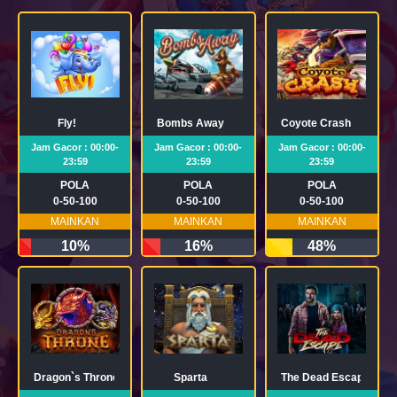
Fly!
Bombs Away
Coyote Crash
Jam Gacor : 00:00-
Jam Gacor : 00:00-
Jam Gacor : 00:00-
23:59
23:59
23:59
POLA
POLA
POLA
0-50-100
0-50-100
0-50-100
MAINKAN
MAINKAN
MAINKAN
10%
16%
48%
Dragon`s Throne
Sparta
The Dead Escape