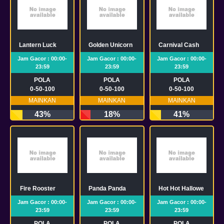
Lantern Luck
Golden Unicorn
Carnival Cash
Jam Gacor : 00:00-
Jam Gacor : 00:00-
Jam Gacor : 00:00-
23:59
23:59
23:59
POLA
POLA
POLA
0-50-100
0-50-100
0-50-100
MAINKAN
MAINKAN
MAINKAN
43%
18%
41%
Fire Rooster
Panda Panda
Hot Hot Halloween
Jam Gacor : 00:00-
Jam Gacor : 00:00-
Jam Gacor : 00:00-
23:59
23:59
23:59
POLA
POLA
POLA